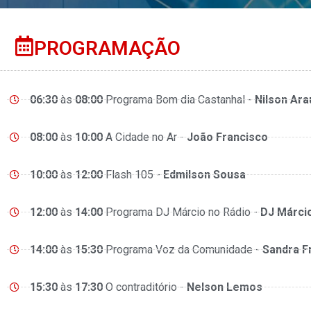
PROGRAMAÇÃO
06:30
às
08:00
Programa Bom dia Castanhal -
Nilson Ara
08:00
às
10:00
A Cidade no Ar -
João Francisco
10:00
às
12:00
Flash 105 -
Edmilson Sousa
12:00
às
14:00
Programa DJ Márcio no Rádio -
DJ Márci
14:00
às
15:30
Programa Voz da Comunidade -
Sandra F
15:30
às
17:30
O contraditório -
Nelson Lemos