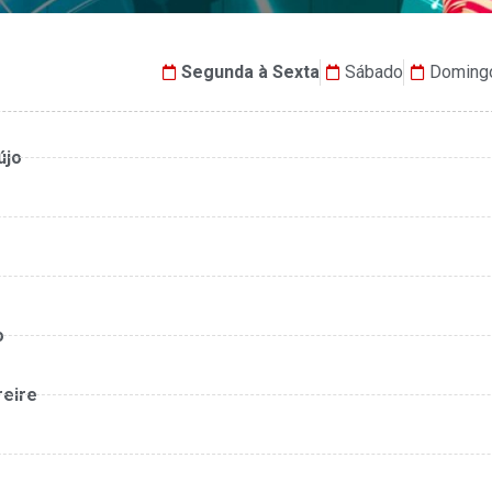
Segunda à Sexta
Sábado
Doming
újo
o
reire